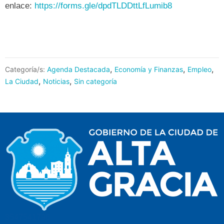
enlace:
https://forms.gle/dpdTLDDttLfLumib8
,
,
,
Categoría/s:
Agenda Destacada
Economía y Finanzas
Empleo
,
,
La Ciudad
Noticias
Sin categoría
3547541796