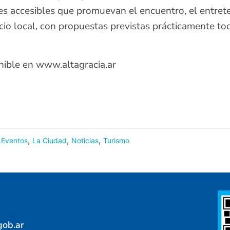
des accesibles que promuevan el encuentro, el entrete
cio local, con propuestas previstas prácticamente tod
nible en www.altagracia.ar
,
,
,
Eventos
La Ciudad
Noticias
Turismo
gob.ar