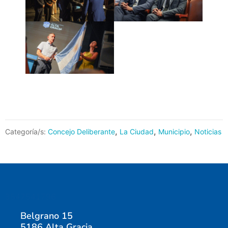
,
,
,
Categoría/s:
Concejo Deliberante
La Ciudad
Municipio
Noticias
3547541796
Belgrano 15
5186 Alta Gracia